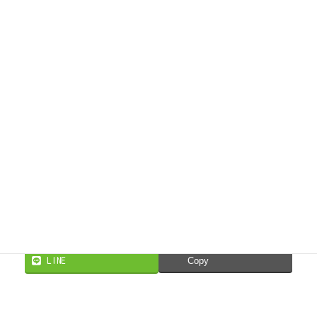
Facebook
X
Threads
Bluesky
LINE
Copy